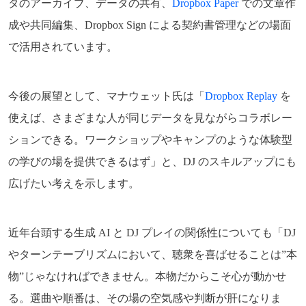
タのアーカイブ、データの共有、
Dropbox Paper
での文章作
成や共同編集、Dropbox Sign による契約書管理などの場面
で活用されています。
今後の展望として、マナウェット氏は「
Dropbox Replay
を
使えば、さまざまな人が同じデータを見ながらコラボレー
ションできる。ワークショップやキャンプのような体験型
の学びの場を提供できるはず」と、DJ のスキルアップにも
広げたい考えを示します。
近年台頭する生成 AI と DJ プレイの関係性についても「DJ
やターンテーブリズムにおいて、聴衆を喜ばせることは”本
物”じゃなければできません。本物だからこそ心が動かせ
る。選曲や順番は、その場の空気感や判断が肝になりま