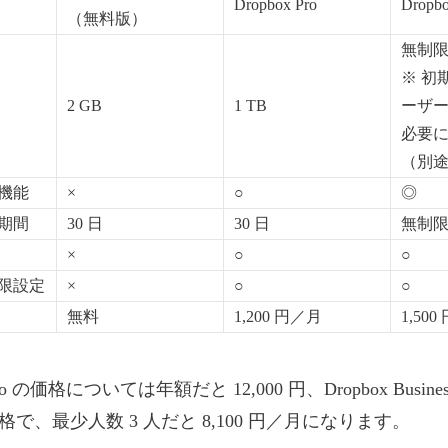
Dropbox Pro
Dropbo
（無料版）
無制
※ 初期
2 GB
1 TB
ーザ
必要
（別
機能
×
○
◎
期間
30 日
30 日
無制
×
○
○
限設定
×
○
○
無料
1,200 円／月
1,50
 Pro の価格については年額だと 12,000 円、Dropbox Busine
で、最少人数 3 人だと 8,100 円／月になります。