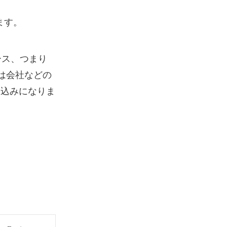
ります。
スユース、つまり
s は会社などの
し込みになりま