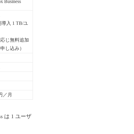
x Business
限
導入 1 TB/ユ
ー
に応じ無料追加
途申し込み）
限
0 円／月
ss は 1 ユーザ