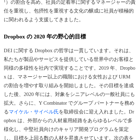
）の割合を高め、社員の定着率に関するマネージャーの責
1
任を重視し、包摂性を重視する文化の醸成に社員が積極的
に関われるよう支援してきました。
Dropbox の 2020 年の野心的目標
DEI に関する Dropbox の哲学は一貫しています。それは、
私たちが製品やサービスを提供している世界中のお客様と
同様の多様性を社内で実現することです。2019 年、Dropbo
x は、マネージャー以上の職階における女性および URM
の割合を増やす取り組みを開始しました。その目標を達成
した後、2020 年には、対象をシニアレベルの一般社員にも
拡大。さらに、Y Combinator でグループ パートナーを務め
る
マイケル・サイベル氏
を取締役会に迎え入れました。Dr
opbox は、外部からの人材雇用経路をあらゆるレベルで多
様化し、中堅社員向けのキャリア開発プログラムを策定
し、目標を上回る数の人材を昇進させています。次の表を