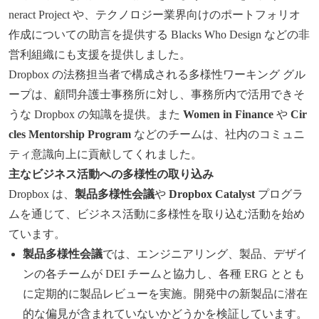
neract Project や、テクノロジー業界向けのポートフォリオ
作成についての助言を提供する Blacks Who Design などの非
営利組織にも支援を提供しました。
Dropbox の法務担当者で構成される多様性ワーキング グル
ープは、顧問弁護士事務所に対し、事務所内で活用できそ
うな Dropbox の知識を提供。また
Women in Finance
や
Cir
cles Mentorship Program
などのチームは、社内のコミュニ
ティ意識向上に貢献してくれました。
主なビジネス活動への多様性の取り込み
Dropbox は、
製品多様性会議
や
Dropbox Catalyst
プログラ
ムを通じて、ビジネス活動に多様性を取り込む活動を始め
ています。
製品多様性会議
では、エンジニアリング、製品、デザイ
ンの各チームが DEI チームと協力し、各種 ERG ととも
に定期的に製品レビューを実施。開発中の新製品に潜在
的な偏見が含まれていないかどうかを検証しています。