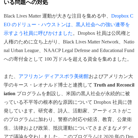
いる問題への対処
Black Lives Matter 運動が大きな注目を集める中、
Dropbox C
EO のドリュー・ハウストンは、黒人社会への強い連帯を
示すよう社員に呼びかけました
。Dropbox 社員は公民権と
人権のために立ち上がり、Black Lives Matter Network、Natio
nal Urban League、NAACP Legal Defense and Educational Fund
への寄付金として 100 万ドルを超える資金を集めました。
また、
アフリカン ディアスポラ美術館
およびアメリカン大
学のキース・レオナルド博士と連携して
Truth and Reconcil
iation
プログラムを創設し、米国の黒人社会が永続的に被
っている不平等の根本的な原因について Dropbox 社員に啓
発しています。研究者、詩人、活動家、アーティストがこ
のプログラムに加わり、警察の対応や経済、教育、公衆衛
生、法律および政策、抵抗運動についてさまざまなメディ
アで議論を交わしました。このプログラムは 2020 年の Dro