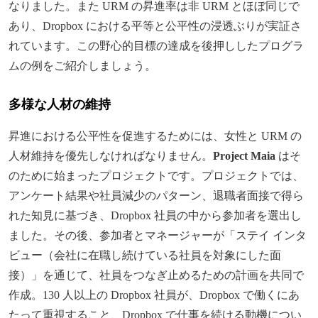
なりました。また URM の昇進率は非 URM とほぼ同じで
あり、Dropbox における平等と公平性の浸透ぶりが実証さ
れています。この野心的目標の達成を後押ししたプログラ
ムの例をご紹介しましょう。
多様な人材の維持
昇進における公平性を促進するためには、女性と URM の
人材維持を優先しなければなりません。
Project Maia
はそ
のために始まったプロジェクトです。プロジェクトでは、
アンケート結果や社員減少のパターン、退職者面接で得ら
れた知見に基づき、Dropbox 社員の中から参加者を選出し
ました。その後、参加者とマネージャーが「ステイ インタ
ビュー（会社に在職し続けている社員を対象にした面
接）」を通じて、社員をつなぎ止めるための計画を共同で
作成。130 人以上の Dropbox 社員が、Dropbox で働くにあ
たって重視すること、Dropbox で仕事を続ける動機につい