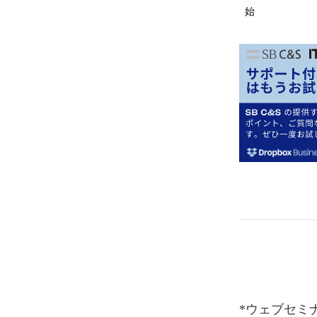
始
*ウェブセミ