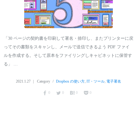
「30 ページの契約書を印刷して署名・捺印し、またプリンターに戻
ってその書類をスキャンし、メールで送信できるよう PDF ファイ
ルを作成する。そして原本をファイリングしキャビネットに保管す
る」 …
2021.1.27
Category
Dropbox の使い方
,
IT・ツール
,
電子署名
0
0
0
0