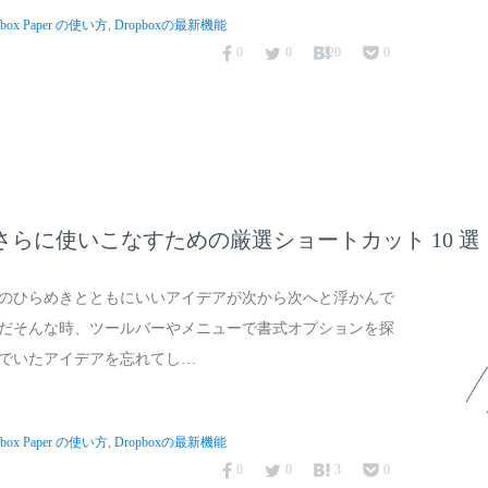
pbox Paper の使い方
,
Dropboxの最新機能
0
0
220
0
per をさらに使いこなすための厳選ショートカット 10 選
のひらめきとともにいいアイデアが次から次へと浮かんで
だそんな時、ツールバーやメニューで書式オプションを探
でいたアイデアを忘れてし…
pbox Paper の使い方
,
Dropboxの最新機能
0
0
3
0