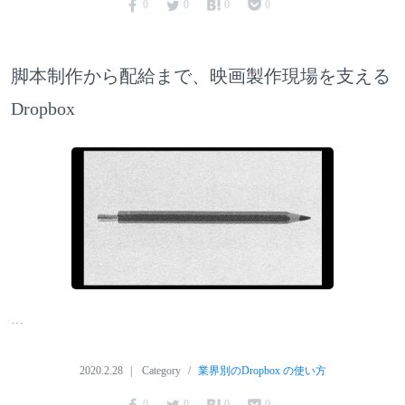
0
0
0
0
脚本制作から配給まで、映画製作現場を支える
Dropbox
…
2020.2.28
Category
業界別のDropbox の使い方
0
0
0
0