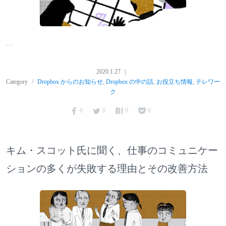
…
2020.1.27
Category
Dropbox からのお知らせ
,
Dropbox の中の話
,
お役立ち情報
,
テレワー
ク
0
0
0
0
キム・スコット氏に聞く、仕事のコミュニケー
ションの多くが失敗する理由とその改善方法