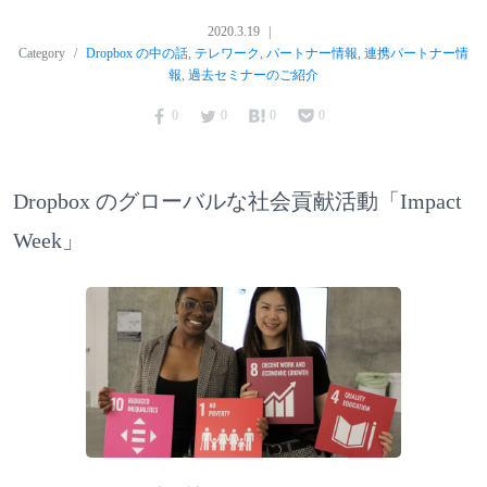
2020.3.19
Category
Dropbox の中の話
,
テレワーク
,
パートナー情報
,
連携パートナー情
報
,
過去セミナーのご紹介
0
0
0
0
Dropbox のグローバルな社会貢献活動「Impact
Week」